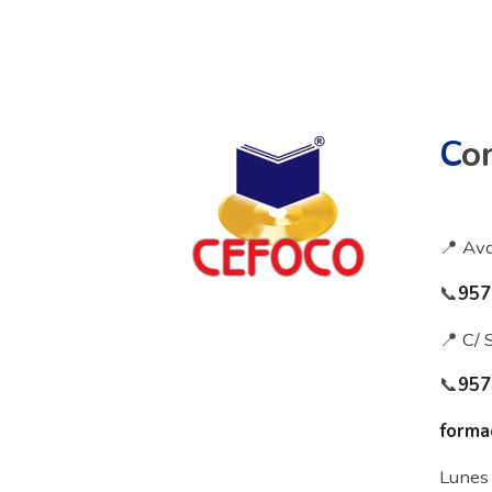
C
o
📍 Avd
📞
957
📍 C/ 
📞
957
forma
Lunes 