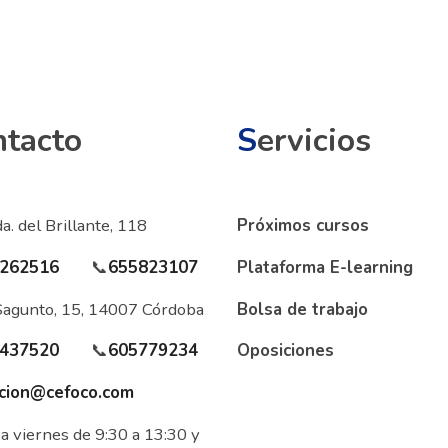
ntacto
S
ervicios
a. del Brillante, 118
Próximos cursos
262516
📞
655823107
Plataforma E-learning
Sagunto, 15, 14007 Córdoba
Bolsa de trabajo
437520
📞
605779234
Oposiciones
cion@cefoco.com
a viernes de 9:30 a 13:30 y