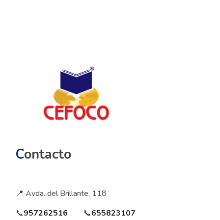
C
ontacto
📍 Avda. del Brillante, 118
📞
957262516
📞
655823107