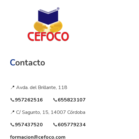
C
ontacto
📍 Avda. del Brillante, 118
📞
957262516
📞
655823107
📍 C/ Sagunto, 15, 14007 Córdoba
📞
957437520
📞
605779234
formacion@cefoco.com