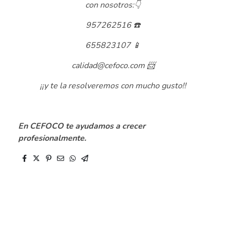
con nosotros:👇
957262516 ☎️
655823107 📱
calidad@cefoco.com 📨
¡¡y te la resolveremos con mucho gusto!!
.
En CEFOCO te ayudamos a crecer
profesionalmente.