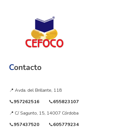
C
ontacto
📍 Avda. del Brillante, 118
📞
957262516
📞
655823107
📍 C/ Sagunto, 15, 14007 Córdoba
📞
957437520
📞
605779234