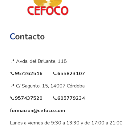
C
ontacto
📍 Avda. del Brillante, 118
📞
957262516
📞
655823107
📍 C/ Sagunto, 15, 14007 Córdoba
📞
957437520
📞
605779234
formacion@cefoco.com
Lunes a viernes de 9:30 a 13:30 y de 17:00 a 21:00