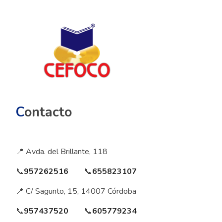
C
ontacto
📍 Avda. del Brillante, 118
📞
957262516
📞
655823107
📍 C/ Sagunto, 15, 14007 Córdoba
📞
957437520
📞
605779234