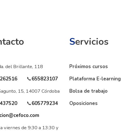
ntacto
S
ervicios
a. del Brillante, 118
Próximos cursos
262516
📞
655823107
Plataforma E-learning
Sagunto, 15, 14007 Córdoba
Bolsa de trabajo
437520
📞
605779234
Oposiciones
cion@cefoco.com
a viernes de 9:30 a 13:30 y