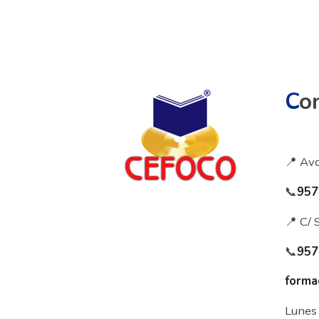
C
o
📍 Avd
📞
957
📍 C/ 
📞
957
forma
Lunes 