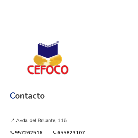
C
ontacto
📍 Avda. del Brillante, 118
📞
957262516
📞
655823107