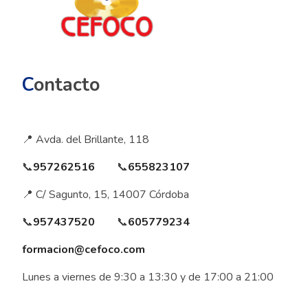
C
ontacto
📍 Avda. del Brillante, 118
📞
957262516
📞
655823107
📍 C/ Sagunto, 15, 14007 Córdoba
📞
957437520
📞
605779234
formacion@cefoco.com
Lunes a viernes de 9:30 a 13:30 y de 17:00 a 21:00